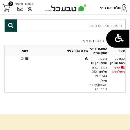
0
מבצעים
צור-קשר
שלום אורח
ראשי
/
פרטי הסניף
כתובת ודרכי
סניף
מידע על הסניף
ניווט
התקשרות
טבע כל
כתובת:
רמת השרון
אוסישקין 18
סניף
רמת השרון
משלוחים
טלפון:
052-
2181514
מייל:
nelly@teva-
kol.co.il