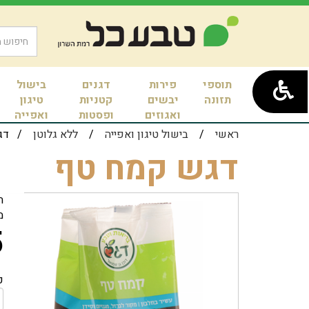
תוספי
פירות
דגנים
בישול
תזונה
יבשים
קטניות
טיגון
ואגוזים
ופסטות
ואפייה
ראשי
/
בישול טיגון ואפייה
/
ללא גלוטן
/ דגש
דגש קמח טף
תכ
מ
₪
כ