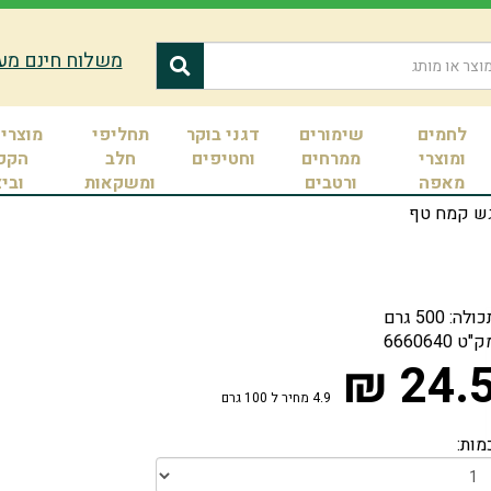
משלוח חינם מעל 400 ש
לחמים
שימורים
דגני בוקר
תחליפי
מוצרי 
ומוצרי
ממרחים
וחטיפים
חלב
הקפ
מאפה
ורטבים
ומשקאות
ובי
 קמח טף
ולה: 500 גרם
ק"ט
6660640
24.5 
4.9 מחיר ל 100 גרם
מות: