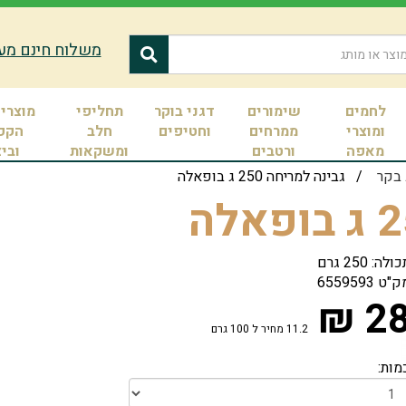
משלוח חינם מעל 400 ש
לחמים
שימורים
דגני בוקר
תחליפי
מוצרי 
ומוצרי
ממרחים
וחטיפים
חלב
הקפ
מאפה
ורטבים
ומשקאות
ובי
 בקר
/ גבינה למריחה 250 ג בופאלה
ולה: 250 גרם
ק"ט
6559593
28 
11.2 מחיר ל 100 גרם
מות: