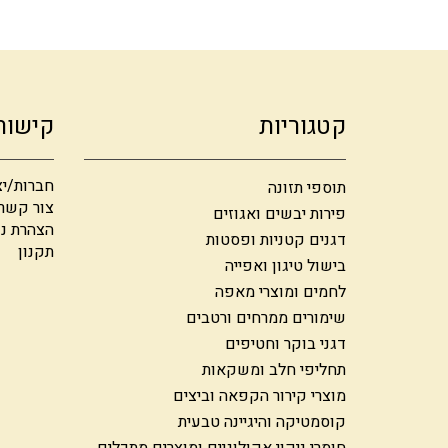
קטגוריות
קישור
חברות/יצ
תוספי תזונה
צור קשר
פירות יבשים ואגוזים
הצהרת נג
דגנים קטניות ופסטות
תקנון
בישול טיגון ואפייה
לחמים ומוצרי מאפה
שימורים ממרחים ורטבים
דגני בוקר וחטיפים
תחליפי חלב ומשקאות
מוצרי קירור הקפאה וביצים
קוסמטיקה והיגיינה טבעית
חומרי ניקוי אקולוגיים ומוצרים מתכלים