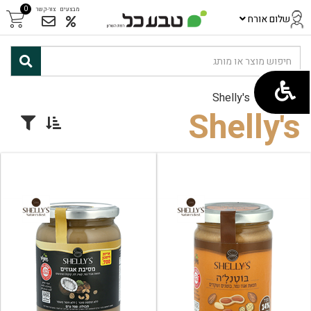
0
מבצעים
צור-קשר
שלום אורח
ראשי
/
Shelly's
Shelly's