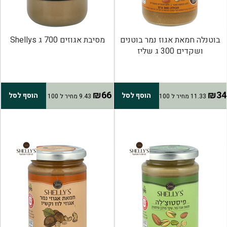
בוטנלה חמאת אגוז נמר בוטנים
מסיבת אגוזים 700 ג Shellys
ושקדים 300 ג שליז
₪66
₪34
הוסף לסל
הוסף לסל
11.33 מחיר ל 100
9.43 מחיר ל 100
גרם
גרם